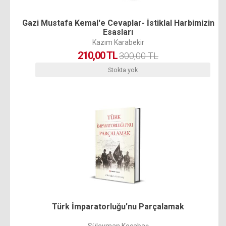
Gazi Mustafa Kemal'e Cevaplar- İstiklal Harbimizin
Esasları
Kazım Karabekir
210,00 TL
300,00 TL
Stokta yok
Türk İmparatorluğu'nu Parçalamak
Süleyman Kocabaş