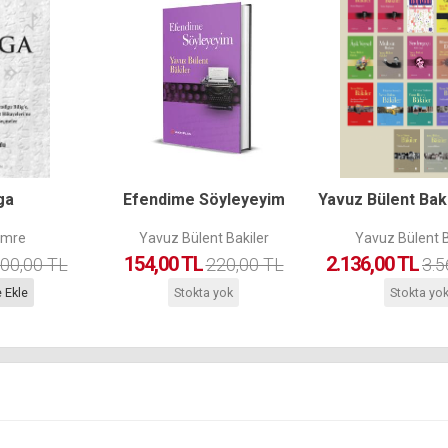
ga
Efendime Söyleyeyim
Yavuz Bülent Baki
Emre
Yavuz Bülent Bakiler
Yavuz Bülent B
154,00 TL
2.136,00 TL
00,00 TL
220,00 TL
3.5
 Ekle
Stokta yok
Stokta yo