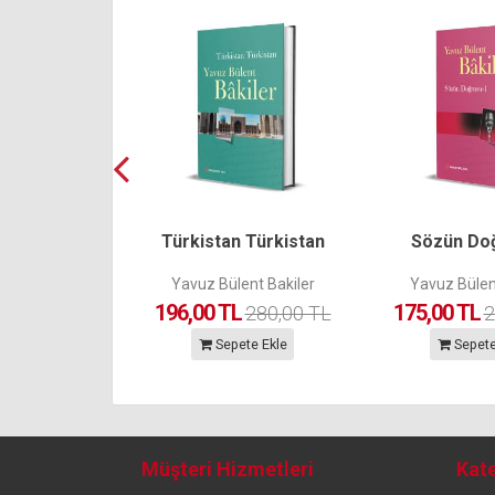
amid'in Sırdaşı
Türkistan Türkistan
Sözün Do
n Paşa
Yavuz Bülent Bakiler
Yavuz Bülen
L
196,00 TL
175,00 TL
300,00 TL
280,00 TL
2
ete Ekle
Sepete Ekle
Sepete
Müşteri Hizmetleri
Kate