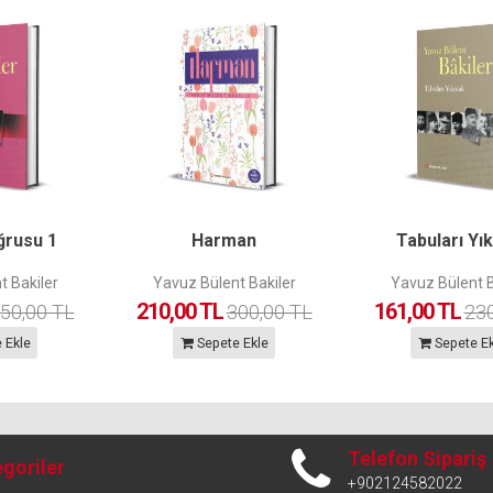
ğrusu 1
Harman
Tabuları Yı
t Bakiler
Yavuz Bülent Bakiler
Yavuz Bülent B
210,00 TL
161,00 TL
50,00 TL
300,00 TL
230
 Ekle
Sepete Ekle
Sepete Ek
Telefon Sipariş
goriler
+902124582022