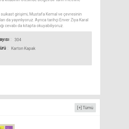
suikast girişimi, Mustafa Kemal ve çevresinin
arı da yayınlıyoruz. Ayrıca tarihçi Enver Ziya Karal
zdığı cevabı da kitapta okuyabiliyoruz.
ayısı
304
ürü
Karton Kapak
[+] Tümü