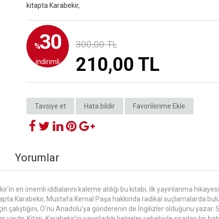
kitapta Karabekir,
30
300,00 TL
%
210,00 TL
indirimli
Tavsiye et
Hata bildir
Favorilerime Ekle
Yorumlar
 en önemli iddialarını kaleme aldığı bu kitabı, ilk yayınlanma hikayesind
kitapta Karabekir, Mustafa Kemal Paşa hakkında radikal suçlamalarda bulu
için çalıştığını, O'nu Anadolu'ya gönderenin de İngilizler olduğunu yazar.
ardır. Kitap, Karabekir'in yayınladığı belgeler sebebiyle sıradan bir hatı