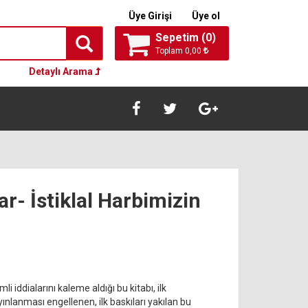
Üye Girişi
Üye ol
Sepetim (
0
)
Toplam
0,00
Detaylı Arama
r- İstiklal Harbimizin
iddialarını kaleme aldığı bu kitabı, ilk
ınlanması engellenen, ilk baskıları yakılan bu