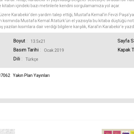
e kitabın içindeki bazı metinlerle kendini sorgulamamıza yol açar.
ere Karabekir'den yardım talep ettiği, Mustafa Kemal'in Fevzi Paşa'ya 
 son kısmında Mustafa Kemal Atatürk'ün el yazısıyla bu kitaba düştüğü notl
ş yazılan kısımlara dair verdiği bilgilere karşılık, Karal'ın Karabekir'e ya
Boyut
Sayfa S
13.5x21
Basım Tarihi
Kapak T
Ocak 2019
Dili
Türkçe
87062
Yakın Plan Yayınları