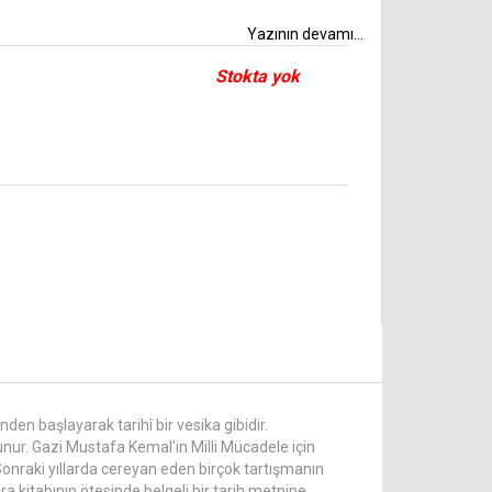
Yazının devamı...
Stokta yok
en başlayarak tarihî bir vesika gibidir.
nur. Gazi Mustafa Kemal'in Milli Mücadele için
 Sonraki yıllarda cereyan eden birçok tartışmanın
ra kitabının ötesinde belgeli bir tarih metnine