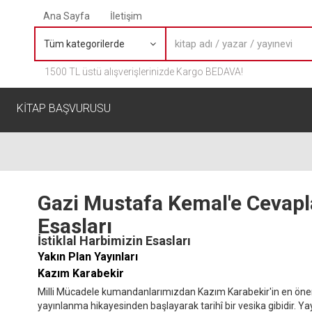
Ana Sayfa
İletişim
Tüm kategorilerde
1500 TL üstü alışverişlerinizde Kargo BEDAVA!
KİTAP BAŞVURUSU
Gazi Mustafa Kemal'e Cevapla
Esasları
İstiklal Harbimizin Esasları
Yakın Plan Yayınları
Kazım Karabekir
Milli Mücadele kumandanlarımızdan Kazım Karabekir'in en önemli 
yayınlanma hikayesinden başlayarak tarihî bir vesika gibidir. Yay