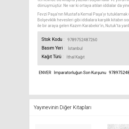
dönüşmüştür. Ne var ki ortaya atılan iddialar da yin
Fevzi Paşa'nın Mustafa Kemal Paşa'yı tutuklamak üz
Bolşeviklik hevesleri gibi iddialara karşılık kitabın
ile bir araya gelen Kazım Karabekir'in, Nutuk'ta yanlı
Stok Kodu
9789752487260
Basım Yeri
İstanbul
Kağıt Türü
İthal Kağıt
ENVER
İmparatorluğun Son Kurşunu
97897524
Yayınevinin Diğer Kitapları