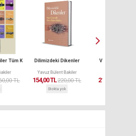
ler Tüm Kitapları (17 Kitap)
Dilimizdeki Dikenler
Vay Başıma Gel
akiler
Yavuz Bülent Bakiler
Yavuz Bülent Bak
154,00 TL
210,00 TL
60,00 TL
220,00 TL
300,
k
Stokta yok
Stokta yok