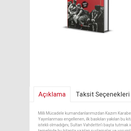
Açıklama
Taksit Seçenekleri
Milli Mücadele kumandanlarımızdan Kazım Karabekir'in
Yayınlanması engellenen, ilk baskıları yakılan bu 
istekli olmadığını, Sultan Vahdettin'i başta tutmak 
temelinde bu kitapta yazılan suçlamalar ve yorumlar v