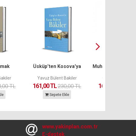
kmak
Üsküp'ten Kosova'ya
Muhsin Yazıcıoğlu 
akiler
Yavuz Bülent Bakiler
Orhun Ertuğrul B
161,00 TL
161,00 TL
,00 TL
230,00 TL
230,
le
Sepete Ekle
Sepete Ekle
www.yakinplan.com.tr
E-destek